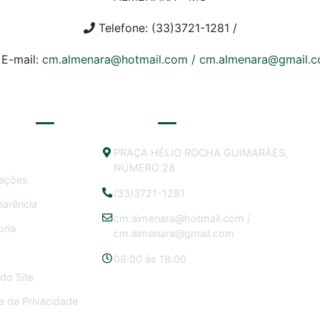
Telefone: (33)3721-1281 /
E-mail:
cm.almenara@hotmail.com
/
cm.almenara@gmail.
 ÚTEIS
CONTATO
L
PRAÇA HÉLIO ROCHA GUIMARÃES,
NÚMERO 28
cações
(33)3721-1281
parência
cm.almenara@hotmail.com
/
oria
cm.almenara@gmail.com
08:00 ás 18:00
do Site
ca de Privacidade