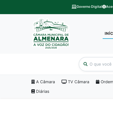
Governo Digital
Ace
INÍ
A Câmara
TV Câmara
Ordem
Diárias