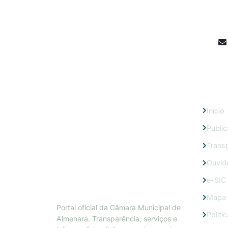
LINKS
Início
Publi
Trans
Ouvid
e-SIC
Mapa 
Portal oficial da Câmara Municipal de
Políti
Almenara. Transparência, serviços e