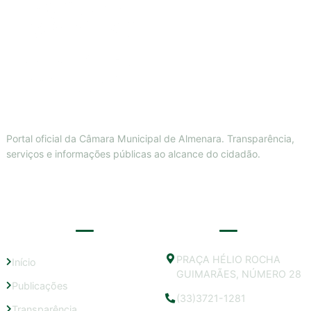
Portal oficial da Câmara Municipal de Almenara. Transparência,
serviços e informações públicas ao alcance do cidadão.
LINKS ÚTEIS
CONTATO
PRAÇA HÉLIO ROCHA
Início
GUIMARÃES, NÚMERO 28
Publicações
(33)3721-1281
Transparência